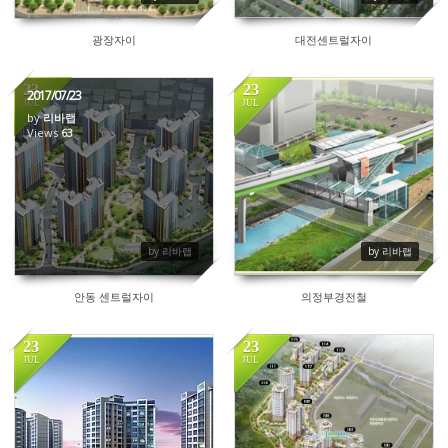
광장자이
대전센트럴자이
23
23
2017/07/23
JUL
JUL
by
리바랩
Views
63
62
by 리바랩
by 리바랩
안동 센트럴자이
의정부경전철
23
23
JUL
JUL
58
47