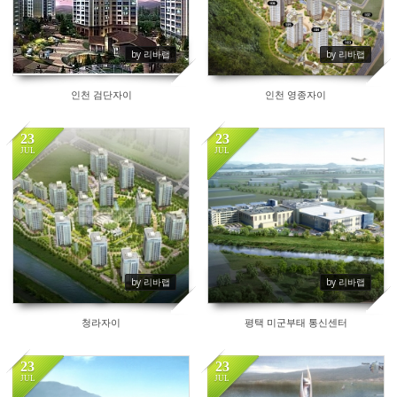
by 리바랩
by 리바랩
인천 검단자이
인천 영종자이
23
23
JUL
JUL
80
111
by 리바랩
by 리바랩
청라자이
평택 미군부태 통신센터
23
23
JUL
JUL