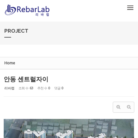
Sketchbook5, 스케치북5
Sketchbook5, 스케치북5
메뉴 건너뛰기
PROJECT
Home
안동 센트럴자이
리바랩
조회 수
63
추천 수
0
댓글
0