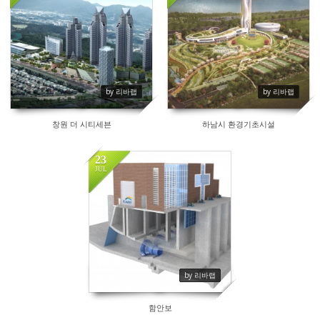
82
61
by 리바랩
by 리바랩
창원 더 시티세븐
하남시 환경기초시설
23
JUL
94
by 리바랩
함안보