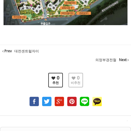
Prev
대전센트럴자이
의정부경전철
Next
0
0
추천
비추천