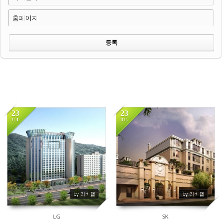
홈페이지
23
23
JUL
JUL
120
90
by 리바랩
by 리바랩
LG
SK