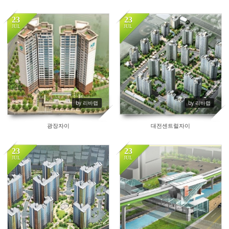
23
23
JUL
JUL
78
73
by 리바랩
by 리바랩
광장자이
대전센트럴자이
23
23
JUL
JUL
63
62