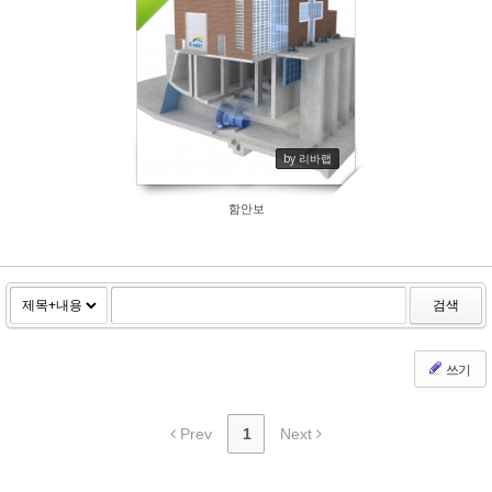
94
by 리바랩
함안보
검색
쓰기
Prev
1
Next