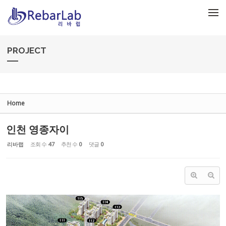
Sketchbook5, 스케치북5
Sketchbook5, 스케치북5
메뉴 건너뛰기
PROJECT
Home
인천 영종자이
리바랩
조회 수
47
추천 수
0
댓글
0