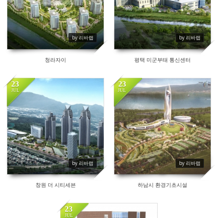
by 리바랩
by 리바랩
청라자이
평택 미군부태 통신센터
23
23
JUL
JUL
82
61
by 리바랩
by 리바랩
창원 더 시티세븐
하남시 환경기초시설
23
JUL