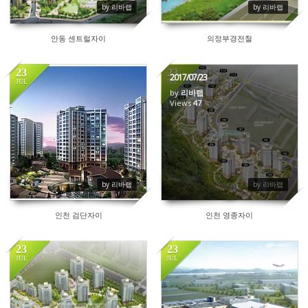
by 리바랩
by 리바랩
안동 센트럴자이
의정부경전철
23
23
2017/07/23
JUL
JUL
by
리바랩
58
Views
47
by 리바랩
by 리바랩
인천 검단자이
인천 영종자이
23
23
JUL
JUL
80
111