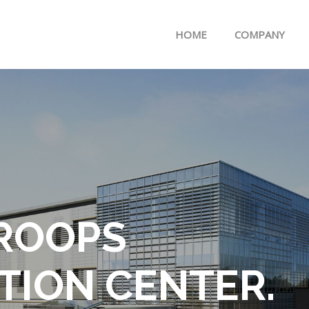
메뉴 건너뛰기
HOME
COMPANY
ROOPS
ION CENTER.