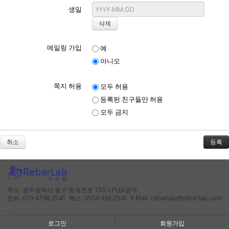
생일
메일링 가입
예
아니오
쪽지 허용
모두 허용
등록된 친구들만 허용
모두 금지
취소
주소. 광주광역시 동구 동계천로 150, I-PLEX광주
전화. 070-4798-2541 팩스. 0504-393-2541 E-Mail. rebarlab@rebarlab.com
.
로그인
회원가입